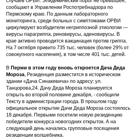
случаев ОРВИ. Эпидемический порог не превышен,
сообщают в Управлении Роспотребнадзора по
Пермскому краю. По данным лабораторного
мониторинга, среди больных с симптомами ОРВИ
циркулируют возбудители негриппозной этиологии —
вирусы парагриппа, риновирусы, аденовирусы. В
крае активно проводится вакцинация против гриппа.
На 7 октября привито 735 тыс. человек (более 29% от
совокупного населения), в том числе 401 тыс. детей.
В
Перми в этом году вновь откроется Дача Деда
Мороза.
Резиденция разместится в историческом
здании «Дача Синакевича» по адресу: ул.
Танцорова,24. Дачу Деда Мороза планируется
открыть во второй половине декабря, - сообщили
Тексту в администрации города. В прошлом году
официальное открытие Дачи Деда Мороза состоялось
18 декабря. Первыми посетили новую резиденцию
победители конкурса новогодних открыток. А на
следующий день начались групповые посещения
резиденции волшебника.