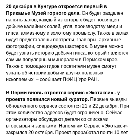
20 декабря в Кунгуре откроется первый в
Прикамье Музей горного дела.
Он будет разделен
на пять залов, каждый из которых будет посвящен
добыче калийных солей, угля, производству меди и
гипса, алмазному и золотому промыслу. Также в залах
будут представлены портреты, гравюры, архивные
фотографии, спецодежда шахтеров. В музее можно
будет узнать историю добычи гипса, который является
самым популярным минералом в Пермском крае.
Также с помощью гидов посетители музея смогут
узнать об истории добычи других полезных
ископаемых. – сообщает ПФИЦ Уро РАН.
В Перми вновь отроется сервис «Экотакси» - у
проекта появился новый куратор.
Первые выезды
обновленного сервиса состоятся 21 и 22 декабря. При
этом количество адресов будет ограничено. Сейчас
организаторы обсуждают детали со списками
вторсырья и заявками. Напомним Сервис «Экотакси»
закрылся 20 октября. Проект проработал почти 10 лет