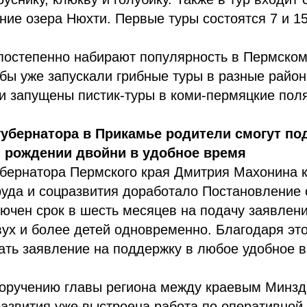
ние озера Нюхти. Первые туры состоятся 7 и 15
постепенно набирают популярность в Пермском
бы уже запускали грибные туры в разные район
и запущены пистик-туры в коми-пермяцкие поля
убернатора в Прикамье родители смогут по
и рождении двойни в удобное время
убернатора Пермского края Дмитрия Махонина 
уда и соцразвития доработало Постановление 
ючен срок в шесть месяцев на подачу заявлен
ух и более детей одновременно. Благодаря эт
ать заявление на поддержку в любое удобное 
 поручению главы региона между краевым Минз
азвития уже выстроена работа по оперативной