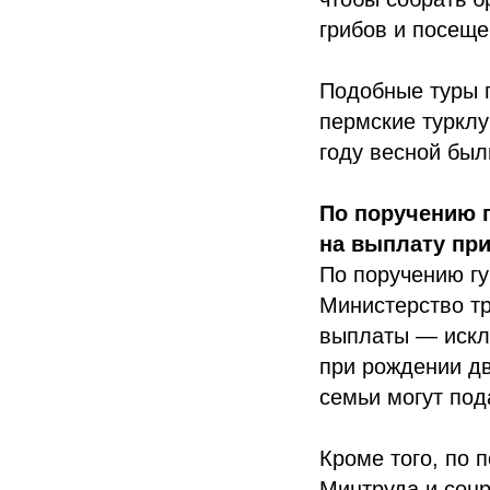
грибов и посеще
Подобные туры 
пермские турклу
году весной был
По поручению г
на выплату пр
По поручению г
Министерство тр
выплаты — искл
при рождении дв
семьи могут под
Кроме того, по
Минтруда и соцр