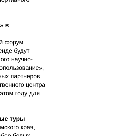
» в
ый форум
енде будут
ого научно-
опользование»,
ных партнеров.
твенного центра
этом году для
ные туры
мского края,
 сбор белых