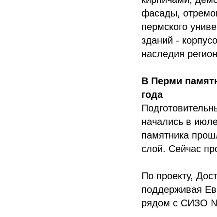
фасады, отремон
пермского униве
зданий - корпус
наследия регион
В Перми памятн
года
Подготовительн
начались в июле
памятника прошл
слой. Сейчас пр
По проекту, Дос
поддерживая Ева
рядом с СИЗО №1