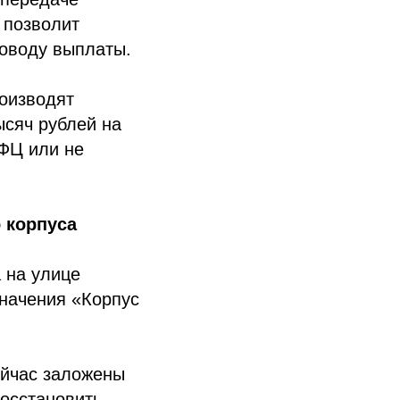
 позволит
поводу выплаты.
оизводят
ысяч рублей на
МФЦ или не
 корпуса
 на улице
значения «Корпус
ейчас заложены
восстановить