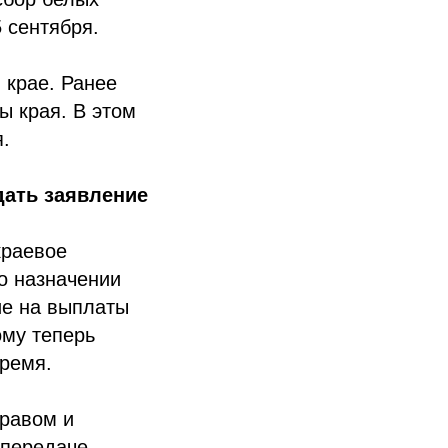
 сентября.
 крае. Ранее
ы края. В этом
.
дать заявление
краевое
о назначении
ие на выплаты
ому теперь
время.
дравом и
 передаче