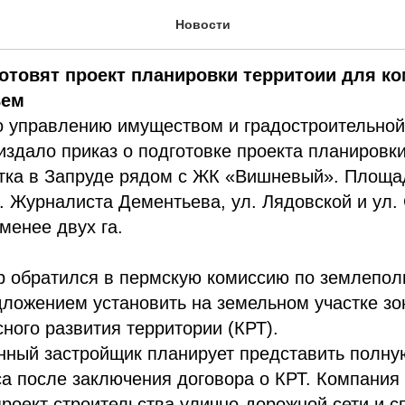
дня. 27 августа 2024
Новости
отовят проект планировки территоии для к
ьем
о управлению имуществом и градостроительной
издало приказ о подготовке проекта планировк
стка в Запруде рядом с ЖК «Вишневый». Площа
. Журналиста Дементьева, ул. Лядовской и ул.
менее двух га.
р обратился в пермскую комиссию по землепол
дложением установить на земельном участке зо
ного развития территории (КРТ).
нный застройщик планирует представить полну
а после заключения договора о КРТ. Компания
роект строительства улично-дорожной сети и с