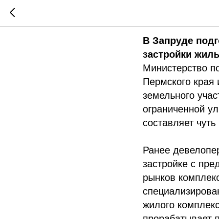
Новости 
В Запруде подг
застройки жил
Министерство п
Пермского края 
земельного уча
ограниченной ул
составляет чуть 
Ранее девелопе
застройке с пре
рынков комплекс
специализирова
жилого комплекс
прорабатывает п