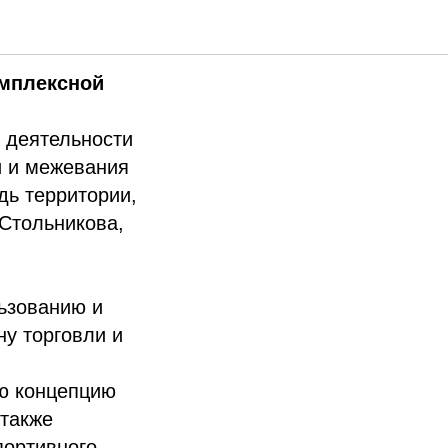
омплексной
 деятельности
и и межевания
дь территории,
 Стольникова,
ьзованию и
ну торговли и
ю концепцию
 также
портивного