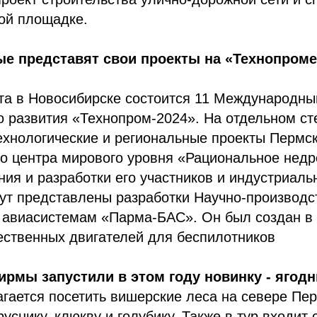
ой площадке.
е представят свои проекты на «Технопроме
ста в Новосибирске состоится 11 Международн
о развития «Технопром-2024». На отдельном ст
хнологические и региональные проекты Пермск
го центра мирового уровня «Рациональное недр
ния и разработки его участников и индустриаль
дут представлены разработки Научно-производс
 авиасистемам «Парма-БАС». Он был создан в 
ественных двигателей для беспилотников
рмы запустили в этом году новинку - ягод
гается посетить вишерские леса на севере Пер
руснику, клюкву и голубику. Также в тур входит