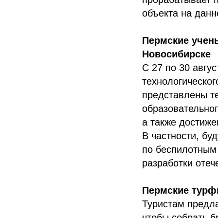
объекта на данн
Пермские учены
Новосибирске
С 27 по 30 авгу
технологическог
представлены те
образовательно
а также достиже
В частности, бу
по беспилотным
разработки отеч
Пермские турфи
Туристам предла
чтобы собрать б