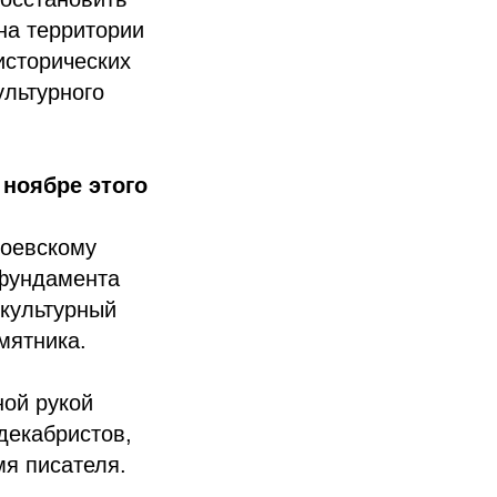
на территории
исторических
ультурного
 ноябре этого
тоевскому
 фундамента
 культурный
мятника.
ной рукой
декабристов,
мя писателя.