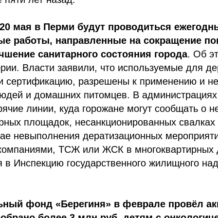
 20 мая в Перми будут проводиться ежегод
ые работы, направленные на сокращение п
чшение санитарного состояния города
. Об э
рии. Власти заявили, что используемые для д
и сертификацию, разрешены к применению и н
людей и домашних питомцев. В администрациях
рячие линии, куда горожане могут сообщать о
ерных площадок, несанкционированных свалках
учае невыполнения дератизационных мероприят
омпаниями, ТСЖ или ЖСК в многоквартирных 
я в Инспекцию государственного жилищного на
ьный фонд «Берегиня» в феврале провёл ак
обрано более 3 млн руб. детям с онкологич