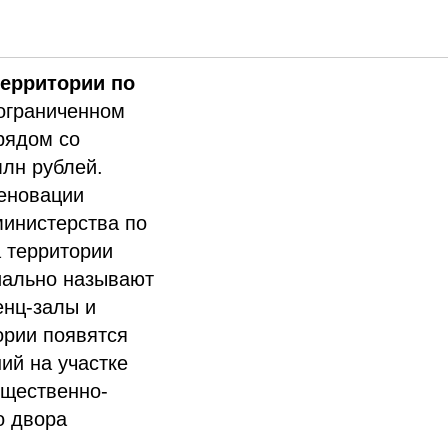
территории по
 ограниченном
рядом со
млн рублей.
Реновации
министерства по
 территории
иально называют
енц-залы и
ории появятся
ий на участке
бщественно-
о двора