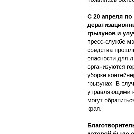
С 20 апреля по
дератизационн
грызунов и улу
пресс-службе мэ
средства прошл
опасности для 
организуются го
уборке контейн
грызунах. В сл
управляющими к
могут обратитьс
края.
Благотворител
которой было с