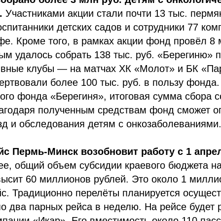
.
Участниками акции стали почти 13 тыс. пермя
спитанники детских садов и сотрудники 77 ком
фе. Кроме того, в рамках акции фонд провёл 8
ым удалось собрать 138 тыс. руб. «Берегиню» 
ивные клубы — на матчах ХК «Молот» и БК «П
ртвовали более 100 тыс. руб. в пользу фонда
ого фонда «Берегиня», итоговая сумма сбора с
лагодаря полученным средствам фонд сможет о
зд и обследования детям с онкозаболеваниями
с Пермь-Минск возобновит работу с 1 апре
ее, общий объем субсидии краевого бюджета н
высит 60 миллионов рублей. Это около 1 милли
с. Традиционно перелёты планируется осущест
 по два парных рейса в неделю. На рейсе будет 
пании «Икар». Его вместимость около 110 пас