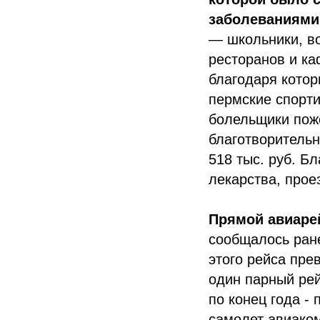
заболеваниями
— школьники, во
ресторанов и ка
благодаря котор
пермские спорт
болельщики поже
благотворительн
518 тыс. руб. Б
лекарства, прое
Прямой авиарей
сообщалось ран
этого рейса пре
один парный рей
по конец года -
самолет авиаком