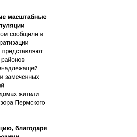
ные масштабные
опуляции
том сообщили в
ератизации
е представляют
 районов
 ненадлежащей
 и замеченных
ий
домах жители
дзора Пермского
цию, благодаря
ескими