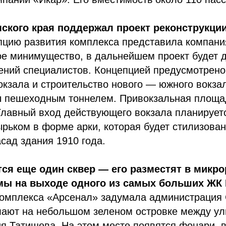
ского края поддержал проект реконструкци
пцию развития комплекса представила компани
ое минимущество, в дальнейшем проект будет д
ений специалистов. Концепцией предусмотрено
кзала и строительство нового — южного вокза
ы пешеходным тоннелем. Привокзальная площа
Главный вход действующего вокзала планирует
рьком в форме арки, которая будет стилизован
сад здания 1910 года.
ся еще один сквер — его разместят в микр
мы на выходе одного из самых больших ЖК 
 комплекса «Арсенал» задумала администрация
елают на небольшом зеленом островке между у
я Татищева. На этом месте появятся фонари, в