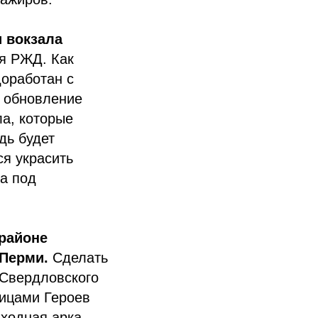
и вокзала
я РЖД. Как
оработан с
 обновление
ла, которые
дь будет
ся украсить
а под
орайоне
Перми.
Сделать
 Свердловского
лицами Героев
ходная арка,