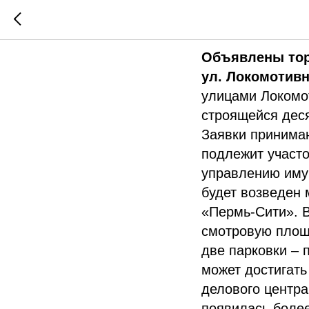
Новости 
Объявлены тор
ул. Локомотив
улицами Локомот
строящейся деся
Заявки принимаю
подлежит участо
управлению имущ
будет возведен
«Пермь-Сити». В
смотровую площа
две парковки – 
может достигать
делового центр
появилась более