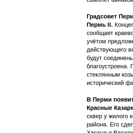
Градсовет Перм
Пермь II.
Конце
сообщает краев
учётом предлож
действующего во
будут соединен
благоустроена. 
стеклянным козы
исторический фа
В Перми появит
Красные Казар
сквер у жилого
района. Его сд
Хасана и Васили