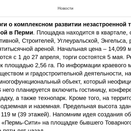
дня. 2 апреля 2025
Новости
ги о комплексном развитии незастроенной 
ной в Перми
. Площадка находится в квартале,
ивной, Строителей, Углеуральской, Энгельса, 
титысячной ареной. Начальная цена – 14,099 
тся с 1 до 27 апреля, торги состоятся 5 мая. 
к площадью 2,56 га. По информации краевого 
еством и градостроительной деятельности, на
 многофункциональный объект, который неофиц
 него планируется включить гостиницу, конфер
дку, а также технопарк. Кроме того, на террит
подземная и наземная. Предельная высота здан
 119 м (39 этажей). Напомним идея создания о
а «Пермь-Сити» на площадке бывшего Товарног
 пяти лет назад.