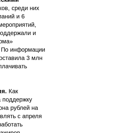
ков, среди них
паний и 6
 мероприятий,
поддержали и
арма»
. По информации
оставила 3 млн
плачивать
.
ля.
Как
а поддержку
она рублей на
влять с апреля
работать
сажиров.