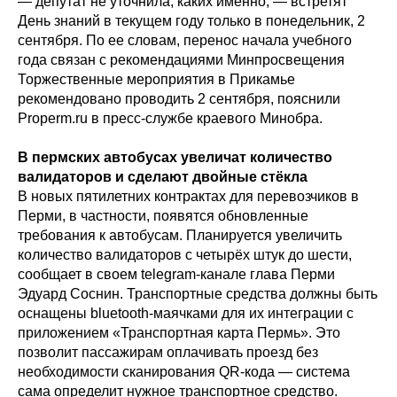
— депутат не уточнила, каких именно, — встретят
День знаний в текущем году только в понедельник, 2
сентября. По ее словам, перенос начала учебного
года связан с рекомендациями Минпросвещения
Торжественные мероприятия в Прикамье
рекомендовано проводить 2 сентября, пояснили
Properm.ru в пресс-службе краевого Минобра.
В пермских автобусах увеличат количество
валидаторов и сделают двойные стёкла
В новых пятилетних контрактах для перевозчиков в
Перми, в частности, появятся обновленные
требования к автобусам. Планируется увеличить
количество валидаторов с четырёх штук до шести,
сообщает в своем telegram-канале глава Перми
Эдуард Соснин. Транспортные средства должны быть
оснащены bluetooth-маячками для их интеграции с
приложением «Транспортная карта Пермь». Это
позволит пассажирам оплачивать проезд без
необходимости сканирования QR-кода — система
сама определит нужное транспортное средство.