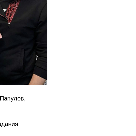
 Папулов,
здания