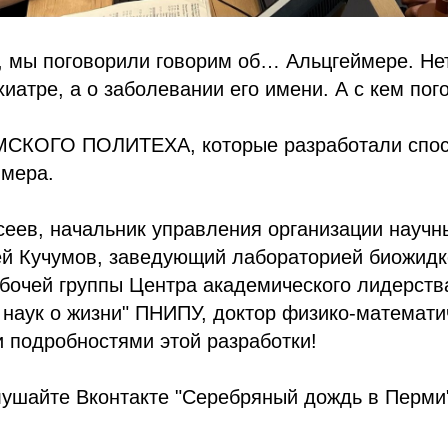
, мы поговорили говорим об… Альцгеймере. Нет
хиатре, а о заболевании его имени. А с кем по
СКОГО ПОЛИТЕХА, которые разработали спос
ймера.
сеев, начальник управления организации научн
й Кучумов, заведующий лабораторией биожидк
бочей группы Центра академического лидерств
наук о жизни" ПНИПУ, доктор физико-математич
 подробностями этой разработки!
лушайте Вконтакте "Серебряный дождь в Перми