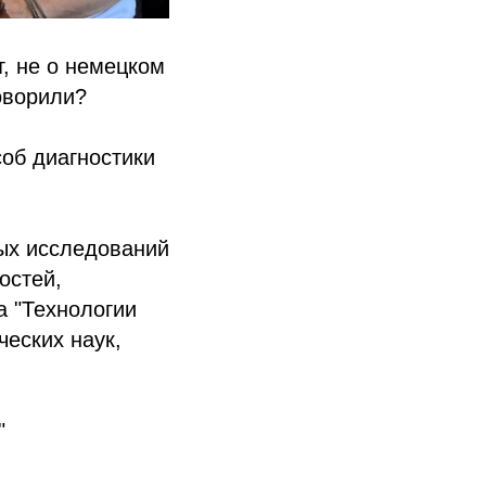
, не о немецком
говорили?
об диагностики
ых исследований
остей,
а "Технологии
еских наук,
"