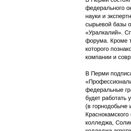
федерального ок
науки и эксперт
сырьевой базы о
«Уралкалий». С
форума. Кроме т
которого познак
компании и сов
В Перми подпис
«Профессионалит
федеральные гра
будет работать 
(в горнодобыче 
Краснокамского 
колледжа, Соли
колледжа агроте