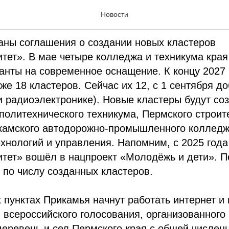
дня. 3 июля 2026
Новости
аны соглашения о создании новых кластеров
ет». В мае четыре колледжа и техникума края
нты на современное оснащение. К концу 2027 
уже 18 кластеров. Сейчас их 12, с 1 сентября д
и радиоэлектронике). Новые кластеры будут со
политехнического техникума, Пермского строит
камского автодорожно-промышленного колледжа
хнологий и управления. Напомним, с 2025 года
тет» вошёл в нацпроект «Молодёжь и дети». П
 по числу созданных кластеров.
 пунктах Прикамья начнут работать интернет и
м всероссийского голосования, организованног
еревень и сел Пермского края с общей числен