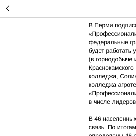
Новости 
В Перми подпис
«Профессионалит
федеральные гра
будет работать 
(в горнодобыче 
Краснокамского 
колледжа, Соли
колледжа агроте
«Профессионали
в числе лидеров
В 46 населенных
связь. По итога
определены 46 д