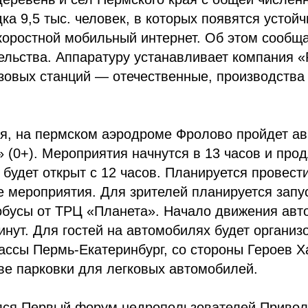
ка 9,5 тыс. человек, в которых появятся устой
коростной мобильный интернет. Об этом сообщ
ельства. Аппаратуру устанавливает компания «
зовых станций — отечественные, производства
ля, на пермском аэродроме Фролово пройдет а
(0+). Мероприятия начнутся в 13 часов и прод
 будет открыт с 12 часов. Планируется провест
 мероприятия. Для зрителей планируется запу
бусы от ТРЦ «Планета». Начало движения авто
инут. Для гостей на автомобилях будет организ
ссы Пермь-Екатеринбург, со стороны Героев Х
ве парковки для легковых автомобилей.
лся Первый форум недропользователей Привол