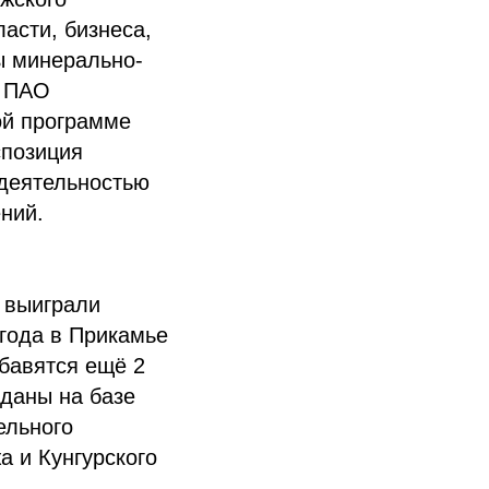
асти, бизнеса,
ы минерально-
и ПАО
ой программе
спозиция
 деятельностью
ний.
 выиграли
года в Прикамье
обавятся ещё 2
зданы на базе
ельного
 и Кунгурского