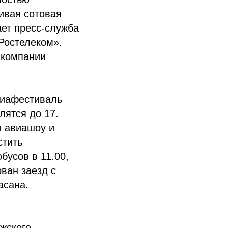
чивая сотовая
ает пресс-служба
Ростелеком».
 компании
виафестиваль
лятся до 17.
и авиашоу и
стить
бусов в 11.00,
ован заезд с
асана.
жского