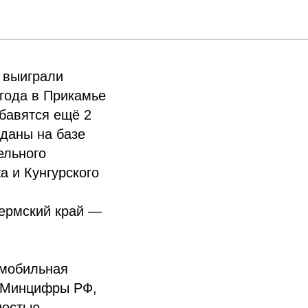
 выиграли
года в Прикамье
обавятся ещё 2
зданы на базе
ельного
 и Кунгурского
ермский край —
 мобильная
о Минцифры РФ,
ностью