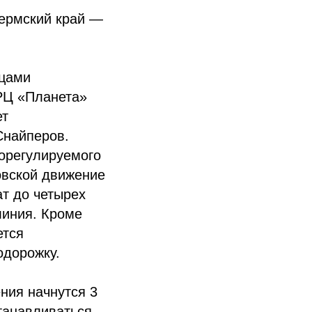
ермский край —
ицами
ТРЦ «Планета»
ет
Снайперов.
орегулируемого
овской движение
ат до четырех
линия. Кроме
ется
одорожку.
ния начнутся 3
станавливаться