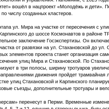
тет» вошёл в нацпроект «Молодёжь и дети». П
 по числу созданных кластеров.
этапа ул. Мира на участке от пересечения с ул
 Карпинского до шоссе Космонавтов в районе 
тельное заключение Госэкспертизы. Он включа
частка от развязки на ул. Стахановской до ул. 
вых элементов проекта станет организация сам
сечения улиц Мира и Стахановской. По Стахан
низуют в три полосы, ширину тротуаров увелич
направлениями движения пройдет трамвайная 
естке улиц Стахановской и Карпинского планиру
ковые съезды, дополнительные тротуары и вел
версам» перенесут в Перми. Временные измене
 4, 5, 7 и 12, едущие в сторону рынка, буду о