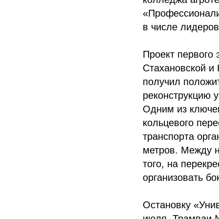
«Профессионали
в числе лидеров
Проект первого 
Стахановской и
получил положи
реконструкцию у
Одним из ключе
кольцевого пере
транспорта орга
метров. Между 
того, на перекр
организовать бо
Остановку «Уни
июля. Трамваи №