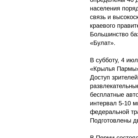
населения поряд
связь и высокос
краевого правит
Большинство ба
«Булат».
В субботу, 4 ию
«Крылья Пармы» 
Доступ зрителей
развлекательные
бесплатные авто
интервал 5-10 м
федеральной тра
Подготовлены д
В Перми состоя