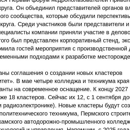
руга. Он объединил представителей органов вл
ного сообщества, которые обсудили перспектив
круга. Среди участников были представители 
пециалисты компании приняли участие в делов
ого был представлен корпоративный стенд, эк
омила гостей мероприятия с производственной
ременными подходами к разработке месторожде
аны соглашения о создании новых кластеров
ет». В мае четыре колледжа и техникума края
нты на современное оснащение. К концу 2027 
уже 18 кластеров. Сейчас их 12, с 1 сентября д
и радиоэлектронике). Новые кластеры будут со
политехнического техникума, Пермского строит
камского автодорожно-промышленного колледжа
хнологий и управления. Напомним, с 2025 года