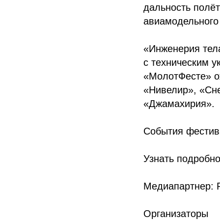
дальность полё
авиамодельного 
«Инженерия тела
с техническим у
«МолотФесте» о
«Нивелир», «Сне
«Джамахирия».
События фестива
Узнать подробн
Медиапартнер: 
Организаторы