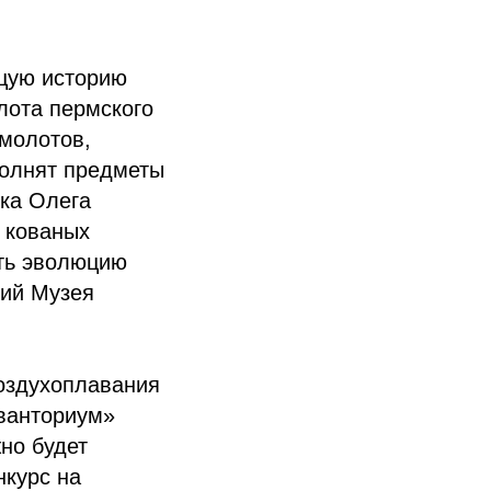
щую историю
олота пермского
молотов,
полнят предметы
вка Олега
 кованых
ть эволюцию
ций Музея
воздухоплавания
Кванториум»
но будет
нкурс на