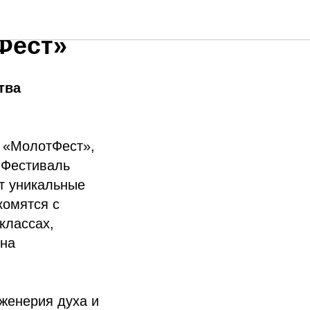
иваль
Фест»
тва
а «МолотФест»,
 Фестиваль
т уникальные
комятся с
классах,
 на
женерия духа и