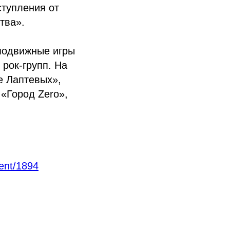
ступления от
тва».
 подвижные игры
 рок-групп. На
е Лаптевых»,
 «Город Zero»,
ent/1894