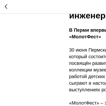
В Перми
инженер
В Перми вперв
«МолотФест»
30 июня Пермск
который состои
посвящён разви
коллекции музее
работой детских
сыграют в насто
выступлениях ро
«МолотФест» – э