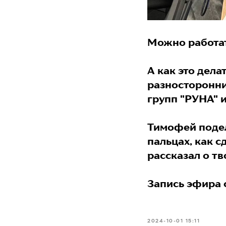
Можно работат
А как это дела
разносторонни
групп "РУНА" и
Тимофей подел
пальцах, как с
рассказал о т
Запись эфира 
2024-10-01 15:11