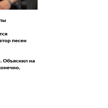
ппы
тся
втор песен
. Объяснил на
конечно,