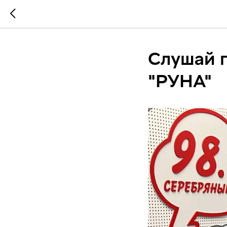
Слушай п
"РУНА"