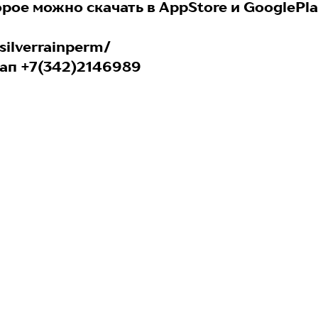
торое можно скачать в AppStore и GooglePl
/silverrainperm/
сап +7(342)2146989