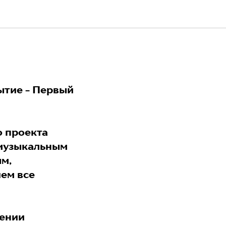
ытие - Первый
о проекта
 музыкальным
м,
ем все
жении