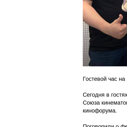
Гостевой час н
Сегодня в гостя
Союза кинематог
кинофорума.
Поговорили о ф