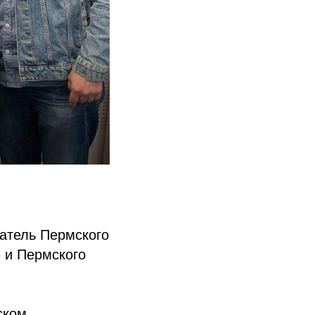
датель Пермского
 и Пермского
ском