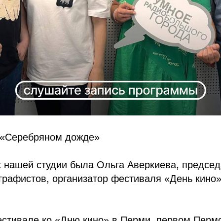
а «Серебряном дожде»
х нашей студии была Ольга Аверкиева, предсе
рафистов, организатор фестиваля «День кино»
естивале ко «Дню кино» в Перми, первом Перм