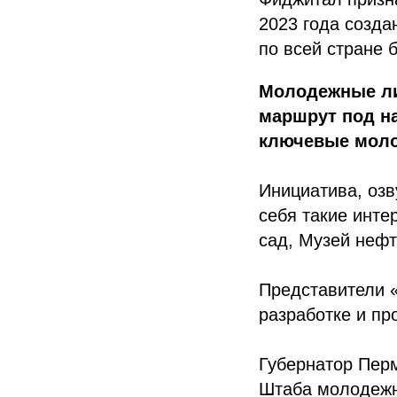
2023 года созда
по всей стране 
Молодежные ли
маршрут под н
ключевые моло
Инициатива, оз
себя такие инте
сад, Музей нефт
Представители «
разработке и пр
Губернатор Пер
Штаба молодежн