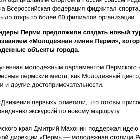
на Всероссийская федерация фиджитал-спорта, 
было открыто более 60 филиалов организации.
деры Перми предложили создать новый ту
азванием «Молодёжная линия Перми», кото
дежные объекты города.
вученная молодежным парламентом Пермского к
ресные пермские места, как Молодежный центр
и и другие достопримечательности.
Движения первых» отметили, что готовы присо
оведению экскурсий по новому маршруту.
мского края Дмитрий Махонин поддержал идею 
ой дирекции «Пермь — молодежная столица Ро