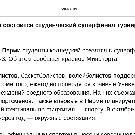
дня. 11 февраля 2025
Новости
 состоится студенческий суперфинал турни
в Перми студенты колледжей сразятся в супер
×3. Об этом сообщает краевое Минспорта.
истов, баскетболистов, волейболистов поддер
роме того, ежегодно проводятся краевые Униве
реждений среднего образования. На них съезжа
портсменов. Также впервые в Перми планирует
й фестиваль по фиджитал — спорту. В октябре
 через год — окружные состязания.
ан официальным спортом в России совсем нед