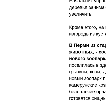
Начальник упра
деревья занимаю
увеличить.
Кроме этого, н
изгородь из куст
В Перми из ста
животных, - со
нового зоопарк
поселилась в зд
грызуны, козы, 
новый зоопарк п
камерунские коз
белоплечие орла
готовятся хищны