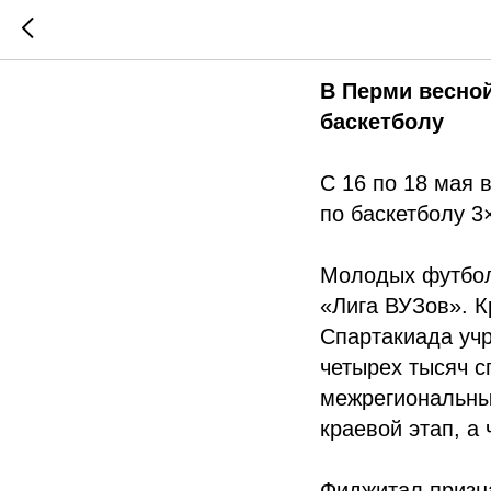
Новости 
В Перми весной
баскетболу
С 16 по 18 мая 
по баскетболу 3
Молодых футбол
«Лига ВУЗов». К
Спартакиада уч
четырех тысяч с
межрегиональны
краевой этап, а
Фиджитал призн