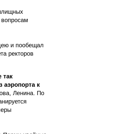
жилищных
о вопросам
дею и пообещал
та ректоров
 так
з аэропорта к
ова, Ленина. По
анируется
меры