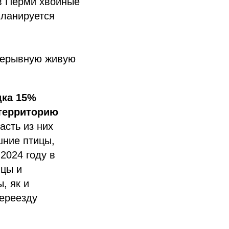
в Перми хвойные
планируется
прерывную живую
дка 15%
 территорию
асть из них
шние птицы,
2024 году в
вцы и
, як и
переезду