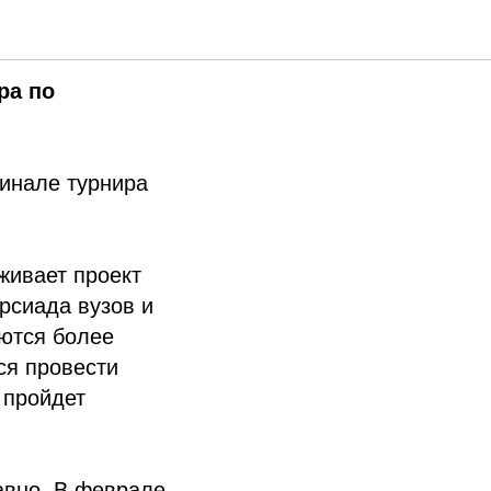
ра по
финале турнира
живает проект
рсиада вузов и
ются более
ся провести
 пройдет
авно. В феврале