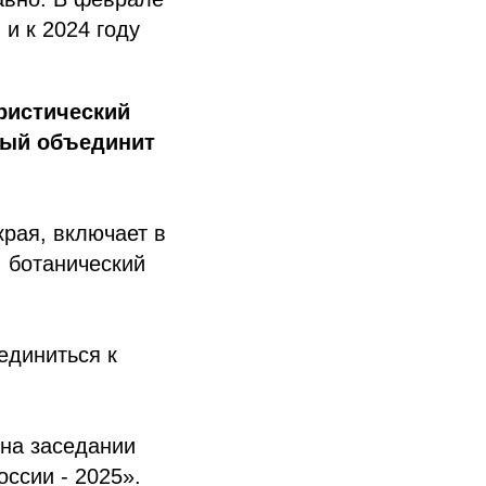
и к 2024 году
ристический
рый объединит
рая, включает в
, ботанический
единиться к
на заседании
ссии - 2025».