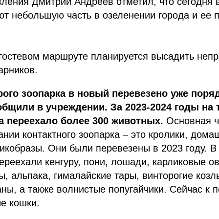
вления Дмитрий Андреев отметил, что сегодня 
т небольшую часть в озеленении города и ее 
а гостевом маршруте планируется высадить не
арников.
рого зоопарка в новый перевезено уже поря
общили в учреждении. За 2023-2024 годы на
а переехало более 300 животных.
Основная ч
ании контактного зоопарка – это кролики, дома
дикобразы. Они были перевезены в 2023 году. В 
ереехали кенгуру, пони, лошади, карликовые о
ы, альпака, гималайские тары, винторогие козлы
ны, а также волнистые попугайчики. Сейчас к 
е кошки.