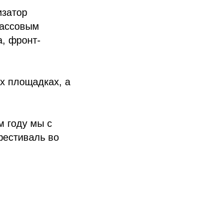
изатор
массовым
, фронт-
ых площадках, а
м году мы с
фестиваль во