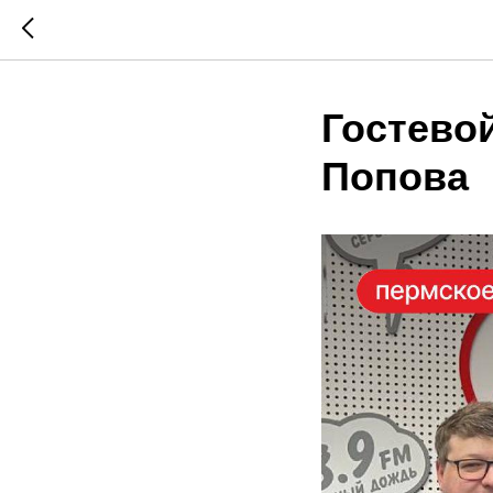
Гостево
Попова