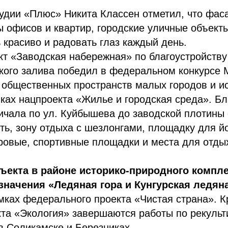
удии «Плюс» Никита Классен отметил, что фас
ы офисов и квартир, городские уличные объекты
 красиво и радовать глаз каждый день.
т «Заводская набережная» по благоустройству
кого залива победил в федеральном конкурсе 
 общественных пространств малых городов и и
ках нацпроекта «Жилье и городская среда». Бл
ричала по ул. Куйбышева до заводской плотины
ть, зону отдыха с шезлонгами, площадку для йо
ровые, спортивные площадки и места для отды
ъекта в районе историко-природного компл
значения «Ледяная гора и Кунгурская ледян
мках федерального проекта «Чистая страна». Кр
та «Экология» завершаются работы по рекульт
в Соликамске и Березниках.