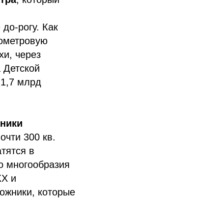
до-рогу. Как
лометровую
хи, через
 Детской
 1,7 млрд
жники
Почти 300 кв.
тятся в
о многообразия
КХ и
ожники, которые