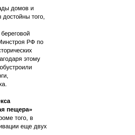
ады домов и
 достойны того,
 береговой
Минстроя РФ по
сторических
агодаря этому
 обустроили
ги,
ха.
екса
ая пещера»
оме того, в
ивации еще двух