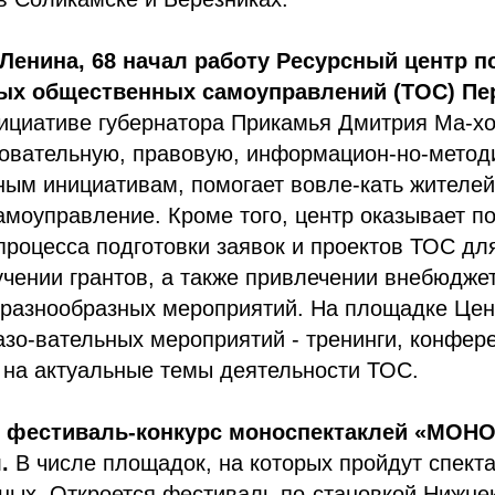
 Ленина, 68 начал работу Ресурсный центр 
ых общественных самоуправлений (ТОС) Пе
нициативе губернатора Прикамья Дмитрия Ма-хо
зовательную, правовую, информацион-но-метод
ым инициативам, помогает вовле-кать жителей
моуправление. Кроме того, центр оказывает п
роцесса подготовки заявок и проектов ТОС для
учении грантов, а также привлечении внебюдже
 разнообразных мероприятий. На площадке Цен
зо-вательных мероприятий - тренинги, конфер
 на актуальные темы деятельности ТОС.
 фестиваль-конкурс моноспектаклей «МОНОf
.
В числе площадок, на которых пройдут спекта
ных. Откроется фестиваль по-становкой Нижне