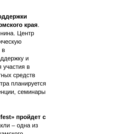
поддержки
рмского края
.
нина. Центр
ическую
 в
оддержку и
 участия в
тных средств
тра планируется
енции, семинары
est» пройдет с
кли – одна из
камского