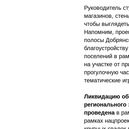
Руководитель ст
магазинов, стен
чтобы выглядеть
Напомним, проек
полосы Добрянс
благоустройству
поселений в рам
на участке от п
прогулочную час
тематические иг
Ликвидацию об
регионального 
проведена
в ра
рамках нацпроек
крупных свалок 