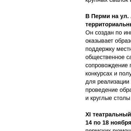
В Перми на ул.
территориальн
Он создан по и
оказывает обра
поддержку местн
общественное са
сопровождение п
конкурсах и пол
для реализации
проведение обра
и круглые столы
XI театральный
14 по 18 ноября
пермских рюмоч