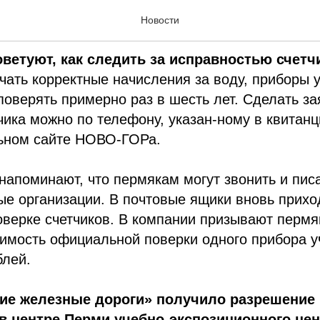
дня. 10 октября 2024
Новости
ветуют, как следить за исправностью счет
учать корректные начисления за воду, приборы у
поверять примерно раз в шесть лет. Сделать за
чика можно по телефону, указан-ному в квитанц
ьном сайте НОВО-ГОРа.
апоминают, что пермякам могут звонить и пис
ые организации. В почтовые ящики вновь прих
верке счетчиков. В компании призывают пермя
имость официальной поверки одного прибора у
блей.
ие железные дороги» получило разрешение 
в центре Перми учебно-экспозиционного це