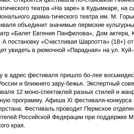
атического театра «На заре» в Кудымкаре, на с
онального драма-тического театра им. М. Горь
иваля объединит значимые пермские культурн
атр «Балет Евгения Панфилова», Дом актера, 
 А постановку «Счастливая Шарлотта» (18+) от
т увидеть в рюмочной «Парадная» на ул. Куй-
ду в адрес фестиваля пришло бо-лее восьмидес
России и ближнего зару-бежья. Экспертный сове
валя 12 моно-спектаклей разных стилей и жанр
сную программу. Афиша XI фестиваля-конкурса
ерстана. Фестиваль проводит Пермское отделе
ятелей Российской Федерации при поддержке М
ого края.