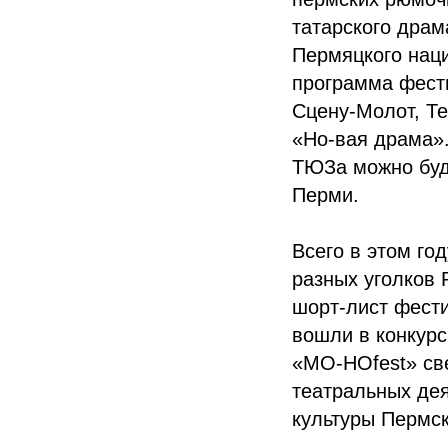
татарского драм
Пермяцкого наци
программа фест
Сцену-Молот, Те
«Но-вая драма».
ТЮЗа можно буде
Перми.
Всего в этом го
разных уголков 
шорт-лист фести
вошли в конкур
«МО-НОfest» св
театральных де
культуры Пермск