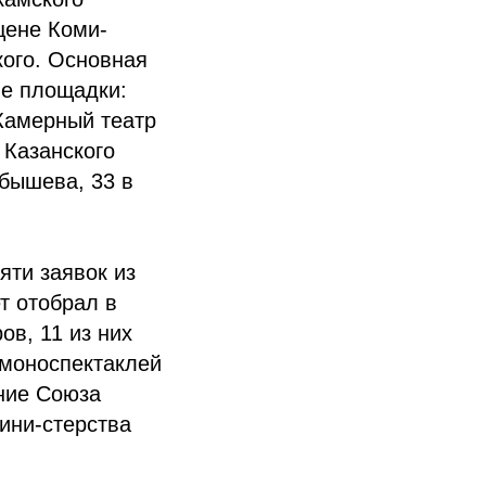
цене Коми-
кого. Основная
ые площадки:
Камерный театр
 Казанского
бышева, 33 в
яти заявок из
т отобрал в
ов, 11 из них
 моноспектаклей
ние Союза
ини-стерства