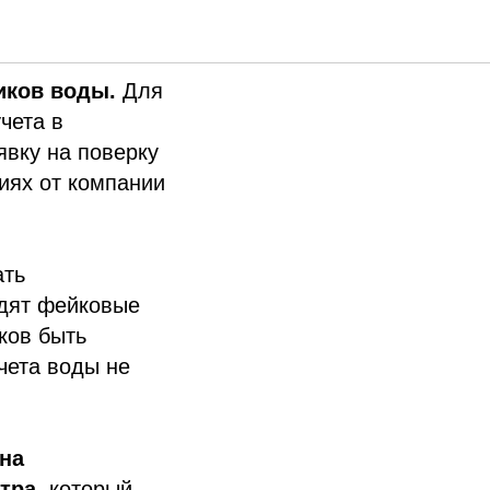
чиков воды.
Для
чета в
явку на поверку
иях от компании
ать
одят фейковые
ков быть
чета воды не
на
нтра
, который