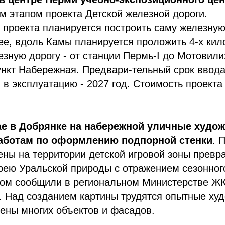
м этапом проекта Детской железной дороги.
 проекта планируется построить саму железную 
ее, вдоль Камы планируется проложить 4-х ки
зную дорогу - от станции Пермь-I до Мотовили
нкт Набережная. Предвари-тельный срок ввода
 в эксплуатацию - 2027 год. Стоимость проекта
ае в Добрянке на набережной уличные худо
работам по оформлению подпорной стенки
. 
ены на территории детской игровой зоны превра
рею Уральской природы с отражением сезонног
том сообщили в региональном Министерстве Ж
. Над созданием картины трудятся опытные худ
ены многих объектов и фасадов.