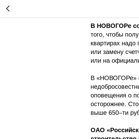
Новости 
В НОВОГОРе со
того, чтобы пол
квартирах надо 
или замену счет
или на официал
В «НОВОГОРе» н
недобросовестн
оповещения о по
осторожнее. Сто
выше 650–ти ру
ОАО «Российск
строительство 