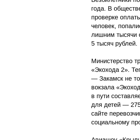
года. В обществ
проверке оплаты
человек, попали
лишним тысячи 
5 тысяч рублей.
Министерство тр
«Экохода 2». Те
— Закамск не то
вокзала «Экоход
в пути составля
для детей — 275
сайте перевозчи
социальному пр
Авиашоу «Крыль