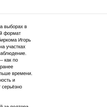
на выборах в
ой формат
иркома Игорь
на участках
наблюдение.
— как по
аранее
ольше времени.
ность и
т серьёзно
й за полтора