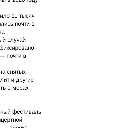
ило 11 тысяч
лись почти 1
на
ый случай
афиксировано
— почти в
на снятых
лит и другие
ть о мерах
тный фестиваль
нцертной
а — проект