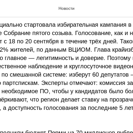
дня. 19 июня 2026
Новости
циально стартовала избирательная кампания в
 Собрание пятого созыва. Голосование, как и 
т с 18 по 20 сентября в течение трёх дней. Так
2% жителей, по данным ВЦИОМ. Глава крайизб
то главное — легитимность и доверие. Поэтому 
ественное наблюдение и круглосуточное видео
по смешанной системе: изберут 60 депутатов 
по партспискам. Эксперты отмечают: комиссия з
ё необходимое ПО, чтобы у кандидатов было б
ёркивают, что регион делает ставку на прозрач
, а доступность голосования за последние 5 ле
ополнили бюджет Перми на 70 миллионов рубле