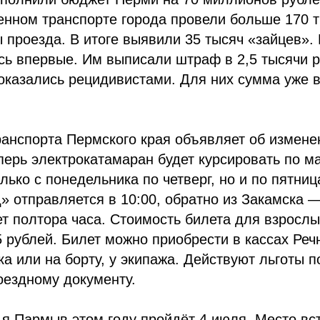
енном транспорте города провели больше 170 
 проезда. В итоге выявили 35 тысяч «зайцев».
сь впервые. Им выписали штраф в 2,5 тысячи ру
оказались рецидивистами. Для них сумма уже
анспорта Пермского края объявляет об измене
перь электрокатамаран будет курсировать по 
лько с понедельника по четверг, но и по пятниц
» отправляется в 10:00, обратно из Закамска —
ет полтора часа. Стоимость билета для взросл
 рублей. Билет можно приобрести в кассах Речн
ка или на борту, у экипажа. Действуют льготы 
оездному документу.
я Пармыв этом году пройдёт 4 июля. Место вс