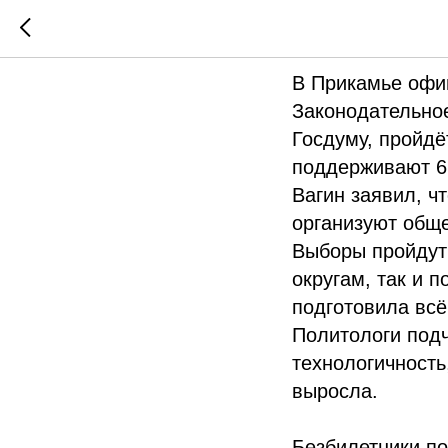
Новости 
В Прикамье офи
Законодательное
Госдуму, пройдё
поддерживают 6
Вагин заявил, ч
организуют общ
Выборы пройдут 
округам, так и 
подготовила вс
Политологи подч
технологичность
выросла.
Безбилетники п