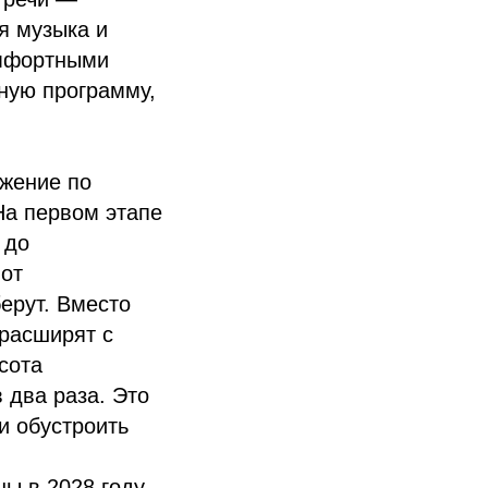
я музыка и
омфортными
ную программу,
ижение по
На первом этапе
 до
 от
ерут. Вместо
 расширят с
сота
в два раза. Это
и обустроить
ы в 2028 году