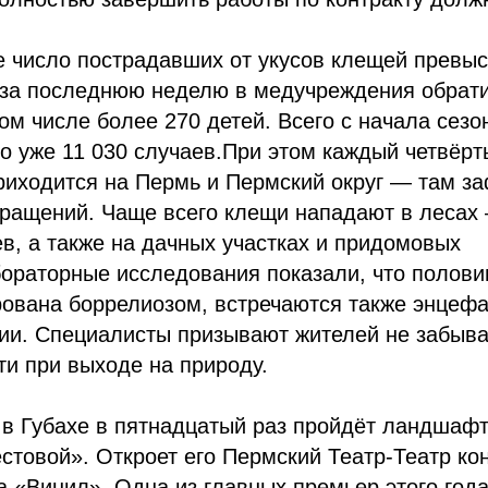
 число пострадавших от укусов клещей превыс
 за последнюю неделю в медучреждения обрати
том числе более 270 детей. Всего с начала сезо
о уже 11 030 случаев.При этом каждый четвёрт
риходится на Пермь и Пермский округ — там з
ращений. Чаще всего клещи нападают в лесах 
в, а также на дачных участках и придомовых
ораторные исследования показали, что полови
ована боррелиозом, встречаются также энцефа
ии. Специалисты призывают жителей не забыва
и при выходе на природу.
 в Губахе в пятнадцатый раз пройдёт ландшаф
стовой». Откроет его Пермский Театр-Театр ко
 «Винил». Одна из главных премьер этого год