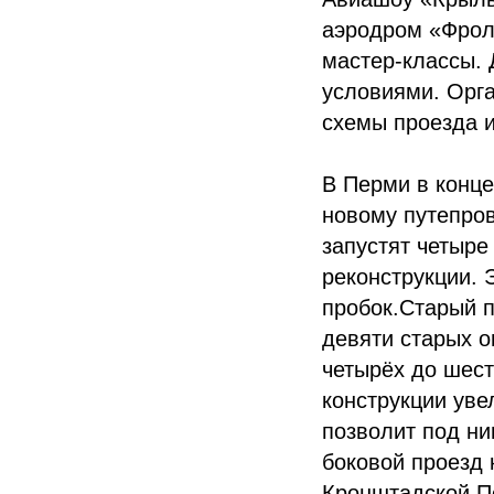
аэродром «Фроло
мастер-классы.
условиями. Орг
схемы проезда и
В Перми в конце
новому путепро
запустят четыре
реконструкции. 
пробок.Старый п
девяти старых о
четырёх до шест
конструкции увел
позволит под ни
боковой проезд 
Кронштадской.По