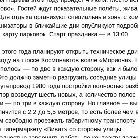
во». Гостей ждут показательные полёты, жива
 Для отдыха организуют специальные зоны с к
анизаторы в ближайшие дни опубликуют подроб
 карту парковок. Старт праздника — в 13:00.
 этого года планируют открыть техническое дв
воду на шоссе Космонавтов возле «Мориона». 
 полосы — по две в каждую сторону, как и было
Это должно заметно разгрузить соседние улицы
утепровод 1980 года постройки полностью разб
пор возведут шесть новых, а количество полос
и — по три в каждую сторону. Но главное — вы
ичится с 2,2 до 5,5 метров, то есть более чем 
м свободно проезжать габаритному транспорту 
к гипермаркету «Виват» со стороны улицы
лностью завершить работы по контракту должн