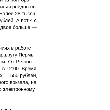
тысяч рейдов по
 Более 28 тысяч
блей. А вот 4 с
 вдвое больше —
ниях в работе
маршруту Пермь
ам. От Речного
 в 12:00. Время
ых — 550 рублей,
ого вокзала, на
по электронному
тречи —