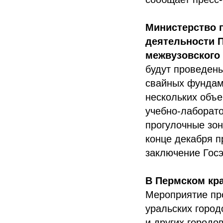
Министерство 
деятельности 
межвузовского
будут проведены
свайных фундам
нескольких объе
учебно-лаборато
прогулочные зон
конце декабря п
заключение Госэ
В Пермском кра
Мероприятие про
уральских город
и других городо