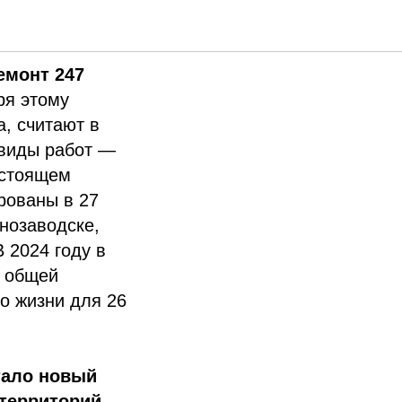
емонт 247
ря этому
, считают в
 виды работ —
дстоящем
рованы в 27
рнозаводске,
 2024 году в
, общей
во жизни для 26
тало новый
территорий