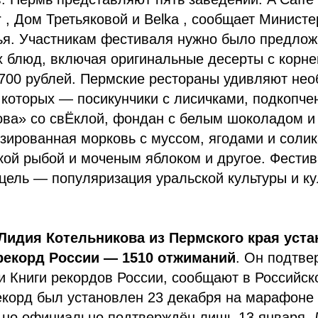
r , Дом Третьяковой и Belka , сообщает Министе
ья. Участникам фестиваля нужно было предлож
х блюд, включая оригинальные десерты с корн
1700 рублей. Пермские рестораны удивляют не
которых — посикунчики с лисичками, подкопче
ова» со свЁклой, фондан с белым шоколадом и
зированная морковь с муссом, ягодами и соли
кой рыбой и моченым яблоком и другое. Фести
о цель — популяризация уральской культуры и к
Лидия Котельникова из Пермского края уста
екорд России — 1510 отжиманий
. Он подтве
и Книги рекордов России, сообщают в Российск
екорд был установлен 23 декабря на марафоне
, но официально подтверждён лишь 13 января.